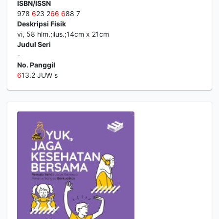
ISBN/ISSN
978
6
23 2
6
6
6
88 7
Deskripsi Fisik
vi, 58 hlm.;ilus.;14cm x 21cm
Judul Seri
-
No. Panggil
6
13.2 JUW s