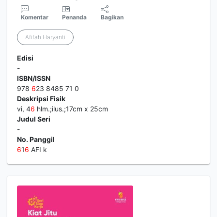
Komentar
Penanda
Bagikan
Afifah Haryanti
Edisi
-
ISBN/ISSN
978
6
23 8485 71 0
Deskripsi Fisik
vi, 4
6
hlm.;ilus.;17cm x 25cm
Judul Seri
-
No. Panggil
6
1
6
AFI k