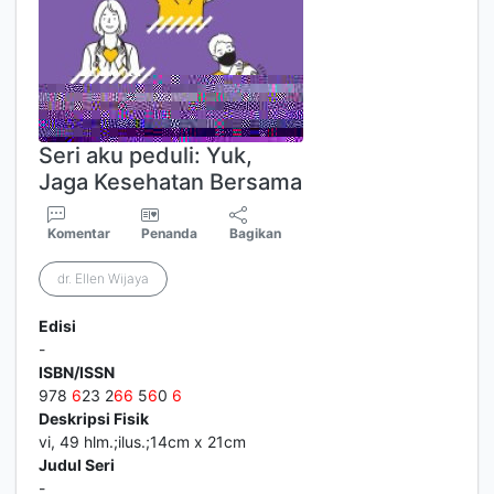
Seri aku peduli: Yuk,
Jaga Kesehatan Bersama
Komentar
Penanda
Bagikan
dr. Ellen Wijaya
Edisi
-
ISBN/ISSN
978
6
23 2
6
6
5
6
0
6
Deskripsi Fisik
vi, 49 hlm.;ilus.;14cm x 21cm
Judul Seri
-