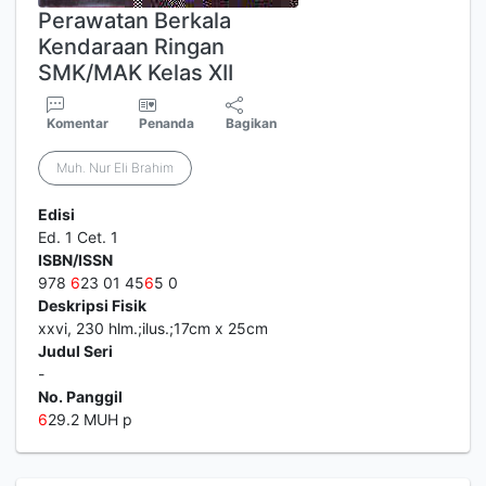
Perawatan Berkala
Kendaraan Ringan
SMK/MAK Kelas XII
Komentar
Penanda
Bagikan
Muh. Nur Eli Brahim
Edisi
Ed. 1 Cet. 1
ISBN/ISSN
978
6
23 01 45
6
5 0
Deskripsi Fisik
xxvi, 230 hlm.;ilus.;17cm x 25cm
Judul Seri
-
No. Panggil
6
29.2 MUH p