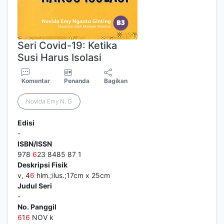
Seri Covid-19: Ketika
Susi Harus Isolasi
Komentar
Penanda
Bagikan
Novida Emy N. G
Edisi
-
ISBN/ISSN
978
6
23 8485 87 1
Deskripsi Fisik
v, 4
6
hlm.;ilus.;17cm x 25cm
Judul Seri
-
No. Panggil
6
1
6
NOV k