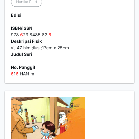
Hanika Putri
Edisi
-
ISBN/ISSN
978
6
23 8485 82
6
Deskripsi Fisik
vi, 47 hlm.;ilus.;17cm x 25cm
Judul Seri
-
No. Panggil
6
1
6
HAN m