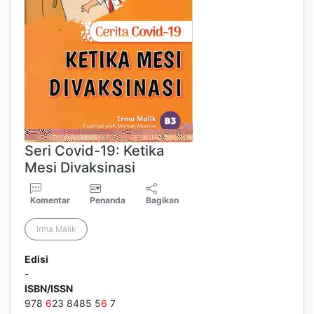
Seri Covid-19: Ketika
Mesi Divaksinasi
Komentar
Penanda
Bagikan
Irma Malik
Edisi
-
ISBN/ISSN
978
6
23 8485 5
6
7