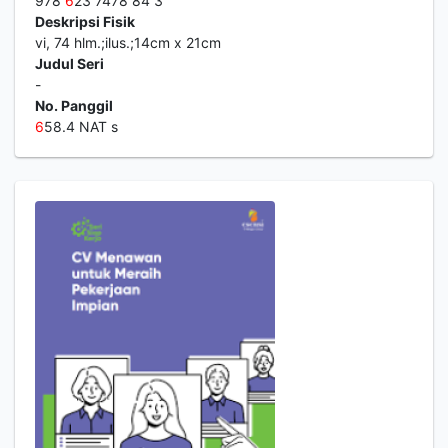
978
6
23 7478 84 3
Deskripsi Fisik
vi, 74 hlm.;ilus.;14cm x 21cm
Judul Seri
-
No. Panggil
6
58.4 NAT s