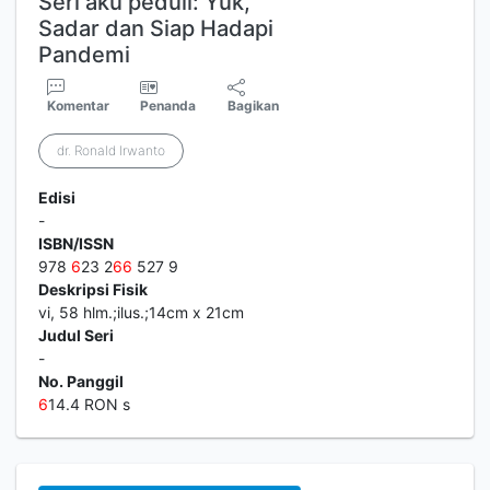
Seri aku peduli: Yuk,
Sadar dan Siap Hadapi
Pandemi
Komentar
Penanda
Bagikan
dr. Ronald Irwanto
Edisi
-
ISBN/ISSN
978
6
23 2
6
6
527 9
Deskripsi Fisik
vi, 58 hlm.;ilus.;14cm x 21cm
Judul Seri
-
No. Panggil
6
14.4 RON s