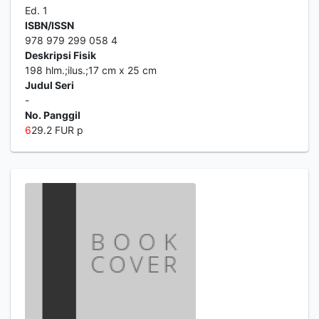
Ed. 1
ISBN/ISSN
978 979 299 058 4
Deskripsi Fisik
198 hlm.;ilus.;17 cm x 25 cm
Judul Seri
-
No. Panggil
6
29.2 FUR p