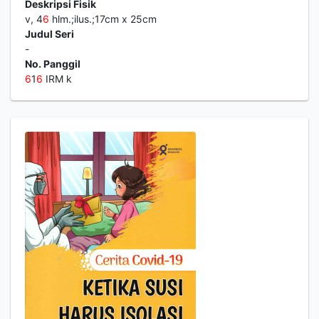
Deskripsi Fisik
v, 4
6
hlm.;ilus.;17cm x 25cm
Judul Seri
-
No. Panggil
6
1
6
IRM k