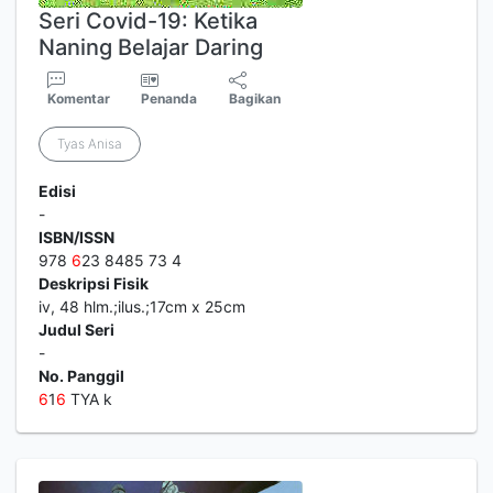
Seri Covid-19: Ketika
Naning Belajar Daring
Komentar
Penanda
Bagikan
Tyas Anisa
Edisi
-
ISBN/ISSN
978
6
23 8485 73 4
Deskripsi Fisik
iv, 48 hlm.;ilus.;17cm x 25cm
Judul Seri
-
No. Panggil
6
1
6
TYA k