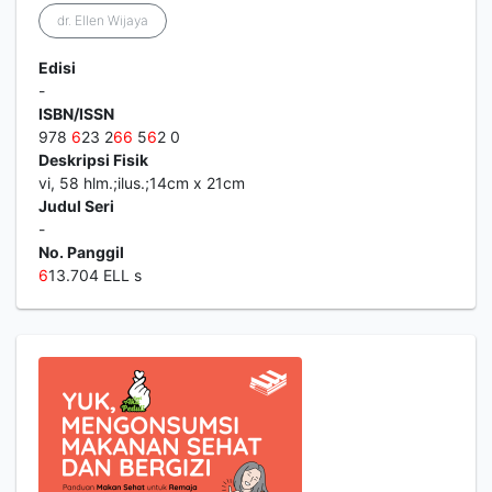
dr. Ellen Wijaya
Edisi
-
ISBN/ISSN
978
6
23 2
6
6
5
6
2 0
Deskripsi Fisik
vi, 58 hlm.;ilus.;14cm x 21cm
Judul Seri
-
No. Panggil
6
13.704 ELL s