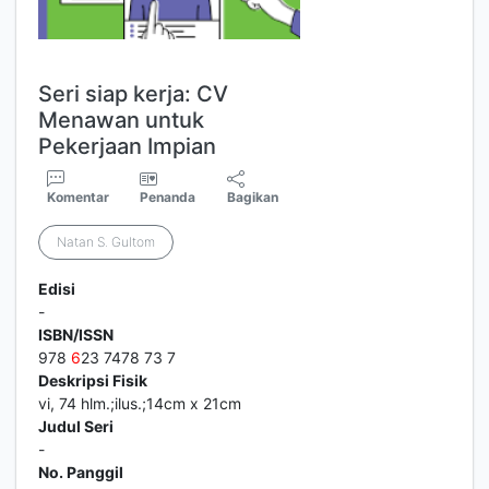
Seri siap kerja: CV
Menawan untuk
Pekerjaan Impian
Komentar
Penanda
Bagikan
Natan S. Gultom
Edisi
-
ISBN/ISSN
978
6
23 7478 73 7
Deskripsi Fisik
vi, 74 hlm.;ilus.;14cm x 21cm
Judul Seri
-
No. Panggil