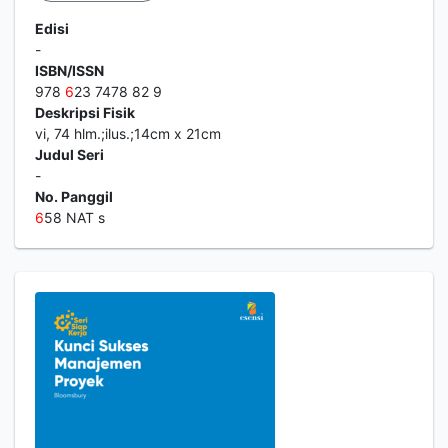
Edisi
-
ISBN/ISSN
978
6
23 7478 82 9
Deskripsi Fisik
vi, 74 hlm.;ilus.;14cm x 21cm
Judul Seri
-
No. Panggil
6
58 NAT s