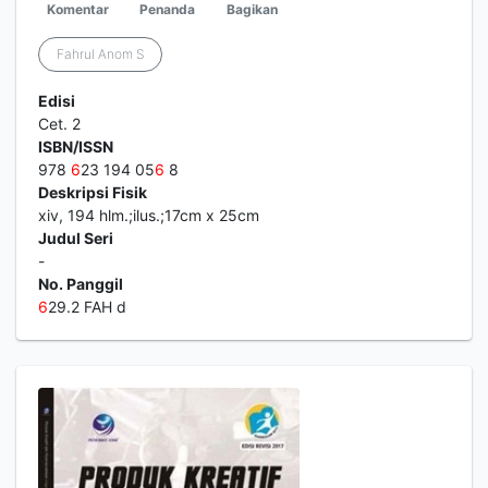
Komentar
Penanda
Bagikan
Fahrul Anom S
Edisi
Cet. 2
ISBN/ISSN
978
6
23 194 05
6
8
Deskripsi Fisik
xiv, 194 hlm.;ilus.;17cm x 25cm
Judul Seri
-
No. Panggil
6
29.2 FAH d