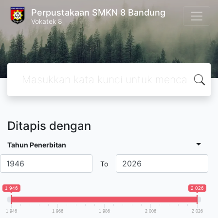
Perpustakaan SMKN 8 Bandung
Vokatek 8
Ditapis dengan
Tahun Penerbitan
To
1 946
2 026
1 946
1 966
1 986
2 006
2 026