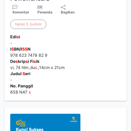
Komentar
Penanda
Bagikan
Natan
S
.
Gultom
Edi
s
i
-
I
S
BN/I
S
S
N
978 623 7478 82 9
De
s
krip
s
i Fi
s
ik
vi, 74 hlm.;ilu
s
.;14cm x 21cm
Judul
S
eri
-
No. Panggil
658 NAT
s