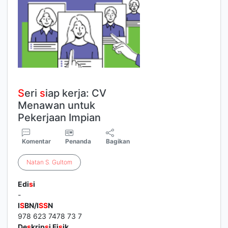
S
eri
s
iap kerja: CV
Menawan untuk
Pekerjaan Impian
Komentar
Penanda
Bagikan
Natan
S
.
Gultom
Edi
s
i
-
I
S
BN/I
S
S
N
978 623 7478 73 7
De
s
krip
s
i Fi
s
ik