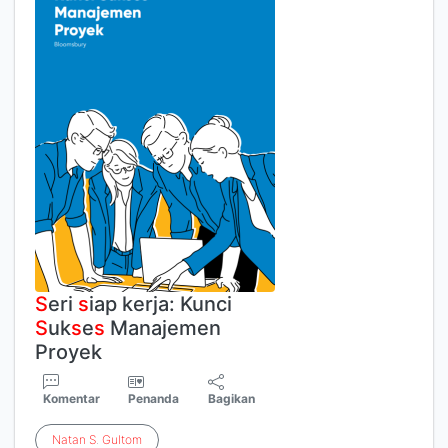
S
eri
s
iap kerja: Kunci
S
uk
s
e
s
Manajemen
Proyek
Komentar
Penanda
Bagikan
Natan
S
.
Gultom