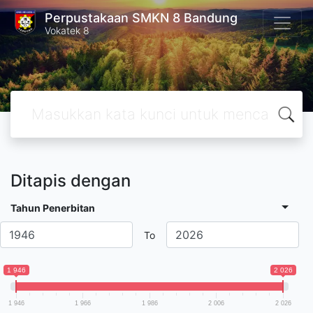
Perpustakaan SMKN 8 Bandung
Vokatek 8
Ditapis dengan
Tahun Penerbitan
To
1 946
2 026
1 946
1 966
1 986
2 006
2 026