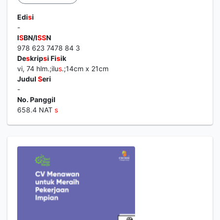
Edi
s
i
-
I
S
BN/I
S
S
N
978 623 7478 84 3
De
s
krip
s
i Fi
s
ik
vi, 74 hlm.;ilu
s
.;14cm x 21cm
Judul
S
eri
-
No. Panggil
658.4 NAT
s