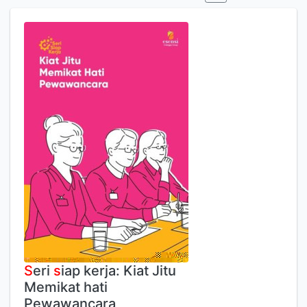
S
eri
s
iap kerja: Kiat Jitu
Memikat hati
Pewawancara