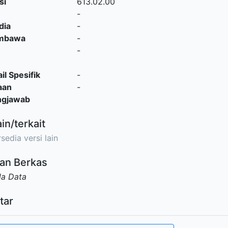
si
613.02.00
-
dia
-
embawa
-
-
il Spesifik
-
aan
-
ngjawab
ain/terkait
sedia versi lain
an Berkas
da Data
tar