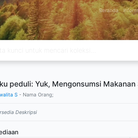
Beranda
Inform
aku peduli: Yuk, Mengonsumsi Makanan 
walita S
- Nama Orang;
rsedia Deskripsi
ediaan