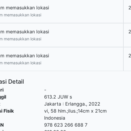
um memasukkan lokasi
m memasukkan lokasi
um memasukkan lokasi
m memasukkan lokasi
um memasukkan lokasi
m memasukkan lokasi
si Detail
ri
-
gil
613.2 JUW s
t
Jakarta
:
Erlangga
.,
2022
i Fisik
vi, 58 hlm.;ilus.;14cm x 21cm
Indonesia
SN
978 623 266 688 7