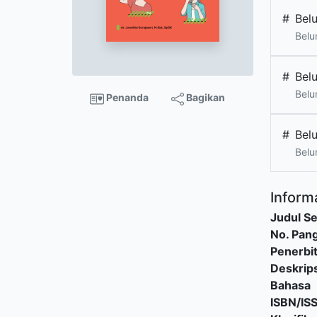
#
Bel
Belu
#
Bel
Belu
Penanda
Bagikan
#
Bel
Belu
Informa
Judul Se
No. Pang
Penerbi
Deskrips
Bahasa
ISBN/IS