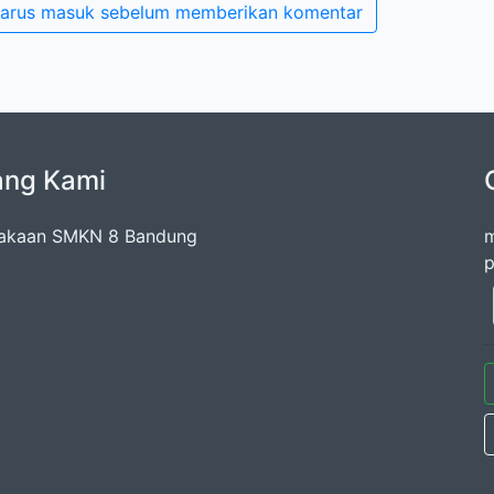
arus masuk sebelum memberikan komentar
ang Kami
takaan SMKN 8 Bandung
m
p