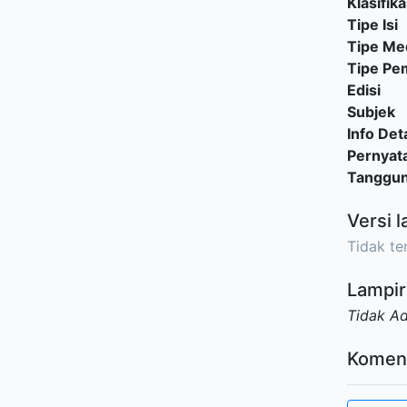
Klasifika
Tipe Isi
Tipe Me
Tipe P
Edisi
Subjek
Info Deta
Pernyat
Tanggu
Versi l
Tidak ter
Lampir
Tidak A
Komen