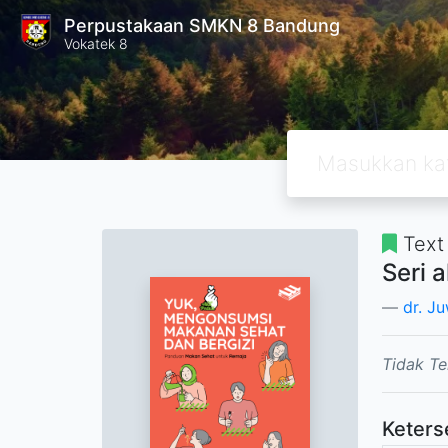
Perpustakaan SMKN 8 Bandung
Vokatek 8
Text
Seri 
dr. Ju
Tidak Te
Keters