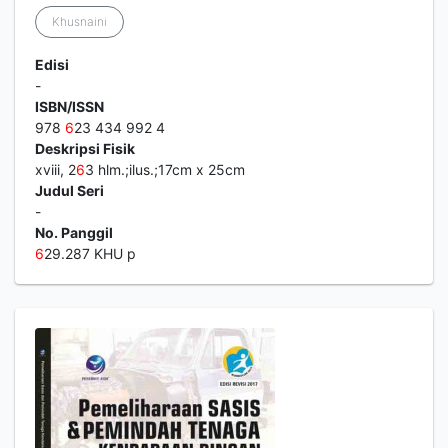
Khusnaini
Edisi
-
ISBN/ISSN
978
6
23 434 992 4
Deskripsi Fisik
xviii, 2
6
3 hlm.;ilus.;17cm x 25cm
Judul Seri
-
No. Panggil
6
29.287 KHU p