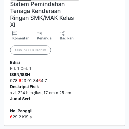
Sistem Pemindahan
Tenaga Kendaraan
Ringan SMK/MAK Kelas
XI
Komentar
Penanda
Bagikan
Muh. Nur Eli Brahim
Edisi
Ed. 1 Cet. 1
ISBN/ISSN
978
6
23 01 34
6
4 7
Deskripsi Fisik
xvi, 224 hlm.;ilus.;17 cm x 25 cm
Judul Seri
-
No. Panggil
6
29.2 KIS s