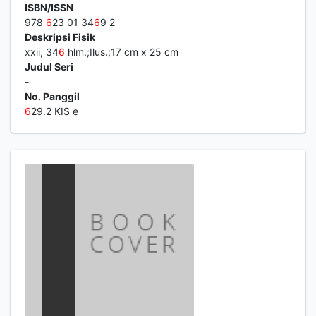
ISBN/ISSN
978
6
23 01 34
6
9 2
Deskripsi Fisik
xxii, 34
6
hlm.;Ilus.;17 cm x 25 cm
Judul Seri
-
No. Panggil
6
29.2 KIS e