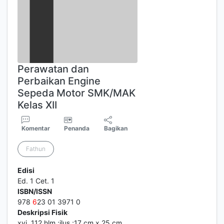
Perawatan dan
Perbaikan Engine
Sepeda Motor SMK/MAK
Kelas XII
Komentar
Penanda
Bagikan
Fathun
Edisi
Ed. 1 Cet. 1
ISBN/ISSN
978
6
23 01 3971 0
Deskripsi Fisik
xvi, 112 hlm.;ilus.;17 cm x 25 cm