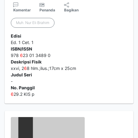
Komentar
Penanda
Bagikan
Muh. Nur Eli Brahim
Edisi
Ed. 1 Cet. 1
ISBN/ISSN
978
6
23 01 3489 0
Deskripsi Fisik
xxvi, 2
6
8 hlm.;ilus.;17cm x 25cm
Judul Seri
-
No. Panggil
6
29.2 KIS p