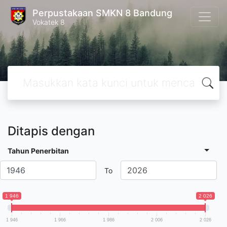
Perpustakaan SMKN 8 Bandung
Vokatek 8
Ditapis dengan
Tahun Penerbitan
To
1 946
2 026
1 946
1 966
1 986
2 006
2 026