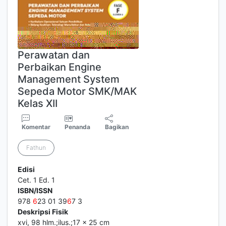
Perawatan dan
Perbaikan Engine
Management System
Sepeda Motor SMK/MAK
Kelas XII
Komentar
Penanda
Bagikan
Fathun
Edisi
Cet. 1 Ed. 1
ISBN/ISSN
978
6
23 01 39
6
7 3
Deskripsi Fisik
xvi, 98 hlm.;ilus.;17 x 25 cm