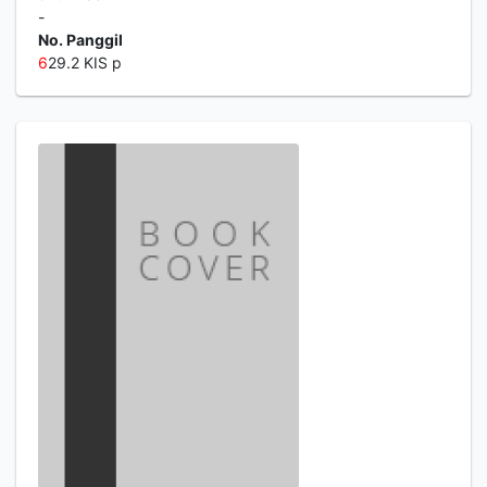
-
No. Panggil
6
29.2 KIS p