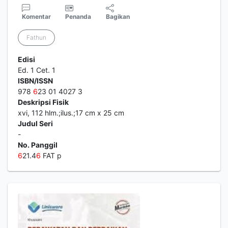
Komentar
Penanda
Bagikan
Fathun
Edisi
Ed. 1 Cet. 1
ISBN/ISSN
978
6
23 01 4027 3
Deskripsi Fisik
xvi, 112 hlm.;ilus.;17 cm x 25 cm
Judul Seri
-
No. Panggil
6
21.4
6
FAT p