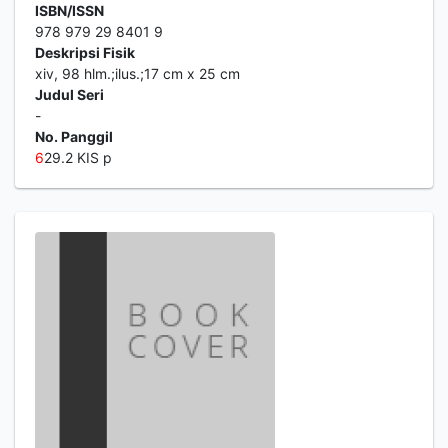
ISBN/ISSN
978 979 29 8401 9
Deskripsi Fisik
xiv, 98 hlm.;ilus.;17 cm x 25 cm
Judul Seri
-
No. Panggil
6
29.2 KIS p