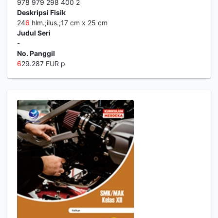
978 979 298 400 2
Deskripsi Fisik
24
6
hlm.;ilus.;17 cm x 25 cm
Judul Seri
-
No. Panggil
6
29.287 FUR p