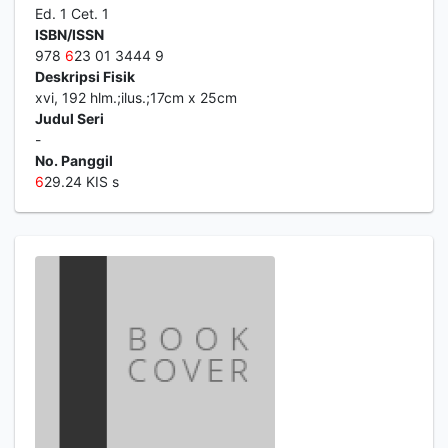
Ed. 1 Cet. 1
ISBN/ISSN
978
6
23 01 3444 9
Deskripsi Fisik
xvi, 192 hlm.;ilus.;17cm x 25cm
Judul Seri
-
No. Panggil
6
29.24 KIS s