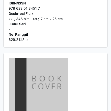
ISBN/ISSN
978 623 01 3451 7
Deskripsi Fisik
xxii, 346 hlm.;Ilus.;17 cm x 25 cm
Judul Seri
-
No. Panggil
629.2 KIS p