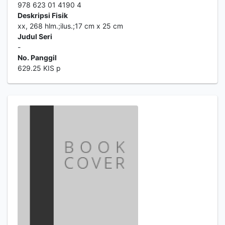
978 623 01 4190 4
Deskripsi Fisik
xx, 268 hlm.;ilus.;17 cm x 25 cm
Judul Seri
-
No. Panggil
629.25 KIS p