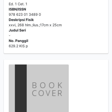
Ed. 1 Cet. 1
ISBN/ISSN
978 623 01 3489 0
Deskripsi Fisik
xxvi, 268 hlm.;ilus.;17cm x 25cm
Judul Seri
-
No. Panggil
629.2 KIS p