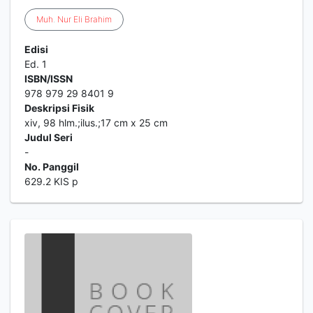
Muh
.
Nur
Eli
Brahim
Edisi
Ed. 1
ISBN/ISSN
978 979 29 8401 9
Deskripsi Fisik
xiv, 98 hlm.;ilus.;17 cm x 25 cm
Judul Seri
-
No. Panggil
629.2 KIS p