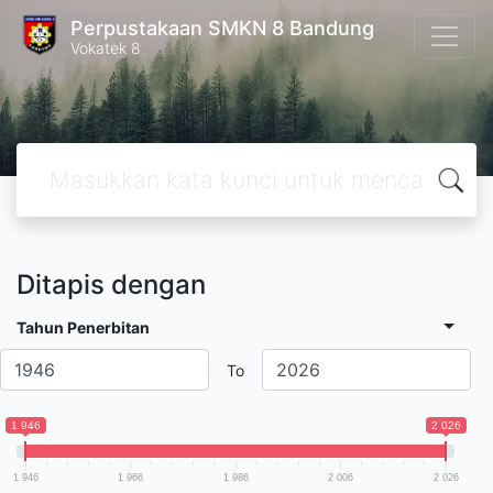
Perpustakaan SMKN 8 Bandung
Vokatek 8
Ditapis dengan
Tahun Penerbitan
To
1 946
2 026
1 946
1 966
1 986
2 006
2 026