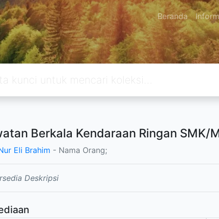
Beranda
Inform
atan Berkala Kendaraan Ringan SMK/M
Nur Eli Brahim
- Nama Orang;
rsedia Deskripsi
ediaan