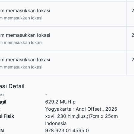
um memasukkan lokasi
2
m memasukkan lokasi
um memasukkan lokasi
m memasukkan lokasi
um memasukkan lokasi
m memasukkan lokasi
si Detail
ri
-
gil
629.2 MUH p
t
Yogyakarta
:
Andi Offset
.,
2025
i Fisik
xxvi, 230 hlm.;ilus.;17cm x 25cm
Indonesia
SN
978 623 01 4565 0