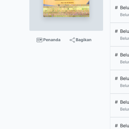
#
Bel
Belu
#
Bel
Belu
Penanda
Bagikan
#
Bel
Belu
#
Bel
Belu
#
Bel
Belu
#
Bel