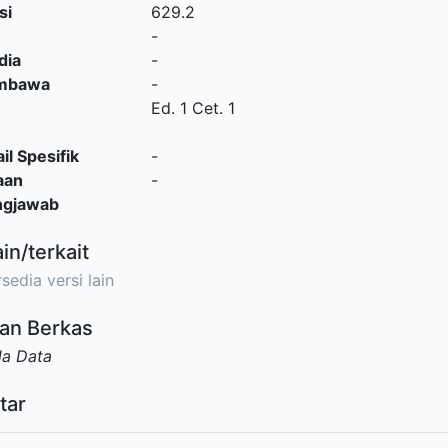
si
629.2
-
dia
-
embawa
-
Ed. 1 Cet. 1
il Spesifik
-
aan
-
ngjawab
ain/terkait
sedia versi lain
an Berkas
da Data
tar