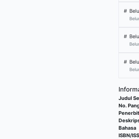
#
Bel
Belu
#
Bel
Belu
#
Bel
Belu
Informa
Judul Se
No. Pang
Penerbi
Deskrips
Bahasa
ISBN/IS