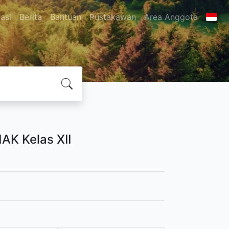
asi
Berita
Bantuan
Pustakawan
Area Anggota
AK Kelas XII