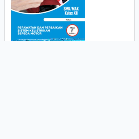
Perawatan dan
Perbaikan Sistem
Kelistrikan Sepeda Motor
SMK/MAK Kelas XII
Komentar
Penanda
Bagikan
Fathun
Edisi
Cet. 1 Ed. 1
ISBN/ISSN