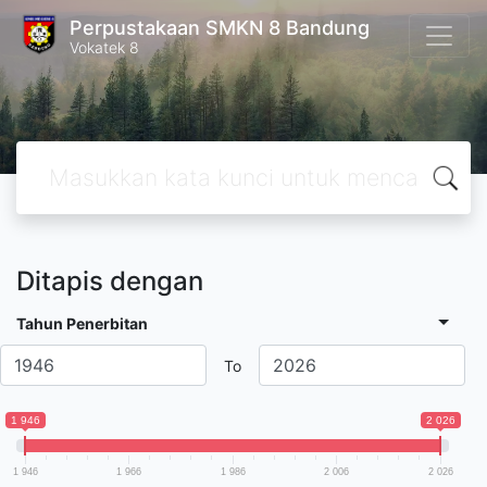
Perpustakaan SMKN 8 Bandung
Vokatek 8
Ditapis dengan
Tahun Penerbitan
To
1 946
2 026
1 946
1 966
1 986
2 006
2 026