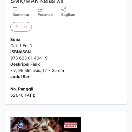
SMK/MAK Kelas XII
Komentar
Penanda
Bagikan
Fathun
Edisi
Cet. 1 Ed. 1
ISBN/ISSN
978 623 01 4041 9
Deskripsi Fisik
xiv, 98 hlm.;ilus.;17 x 25 cm
Judul Seri
-
No. Panggil
621.46 FAT p