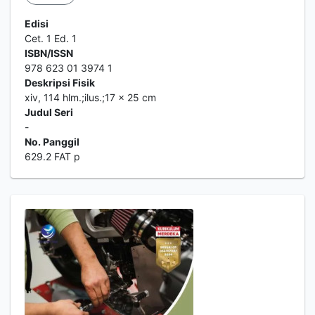
Edisi
Cet. 1 Ed. 1
ISBN/ISSN
978 623 01 3974 1
Deskripsi Fisik
xiv, 114 hlm.;ilus.;17 x 25 cm
Judul Seri
-
No. Panggil
629.2 FAT p