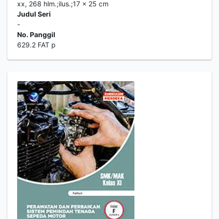
xx, 268 hlm.;ilus.;17 x 25 cm
Judul Seri
-
No. Panggil
629.2 FAT p