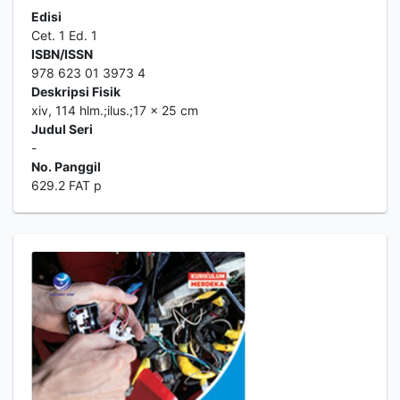
Edisi
Cet. 1 Ed. 1
ISBN/ISSN
978 623 01 3973 4
Deskripsi Fisik
xiv, 114 hlm.;ilus.;17 x 25 cm
Judul Seri
-
No. Panggil
629.2 FAT p