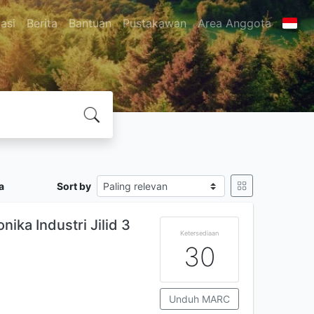
asi
Berita
Bantuan
Pustakawan
Area Anggota
a
Sort by
nika Industri Jilid 3
Ketersediaan
30
Unduh MARC