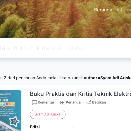
Beranda
Inform
an
2
dari pencarian Anda melalui kata kunci:
author=Syam Adi Arisk
Buku Praktis dan Kritis Teknik Elektro
Komentar
Penanda
Bagikan
Syam
Adi
Ariska
Edisi
-