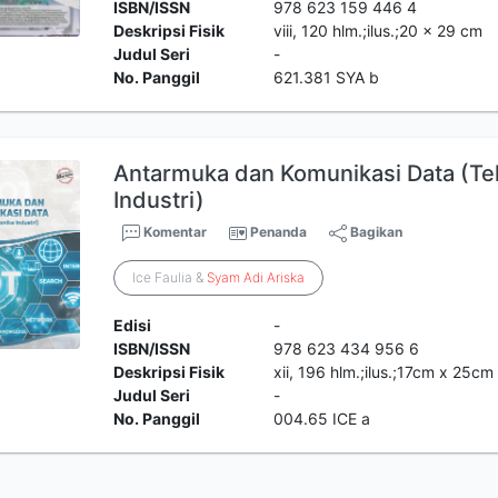
ISBN/ISSN
978 623 159 446 4
Deskripsi Fisik
viii, 120 hlm.;ilus.;20 x 29 cm
Judul Seri
-
No. Panggil
621.381 SYA b
Antarmuka dan Komunikasi Data (Tek
Industri)
Komentar
Penanda
Bagikan
Ice Faulia &
Syam
Adi
Ariska
Edisi
-
ISBN/ISSN
978 623 434 956 6
Deskripsi Fisik
xii, 196 hlm.;ilus.;17cm x 25cm
Judul Seri
-
No. Panggil
004.65 ICE a