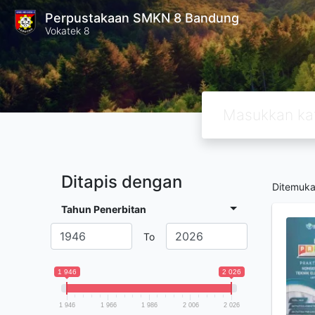
Perpustakaan SMKN 8 Bandung
Vokatek 8
Ditapis dengan
Ditemuk
Tahun Penerbitan
To
1 946
2 026
1 946
1 966
1 986
2 006
2 026