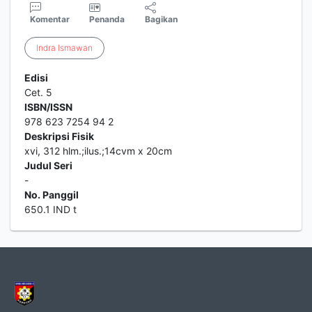
Komentar
Penanda
Bagikan
Indra
Ismawan
Edisi
Cet. 5
ISBN/ISSN
978 623 7254 94 2
Deskripsi Fisik
xvi, 312 hlm.;ilus.;14cvm x 20cm
Judul Seri
-
No. Panggil
650.1 IND t