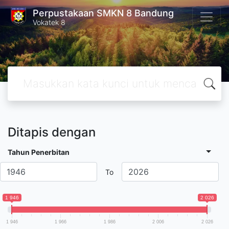
Perpustakaan SMKN 8 Bandung
Vokatek 8
Ditapis dengan
Tahun Penerbitan
To
1 946
2 026
1 946
1 966
1 986
2 006
2 026