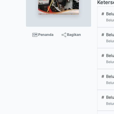
Keters
#
Bel
Belu
#
Bel
Penanda
Bagikan
Belu
#
Bel
Belu
#
Bel
Belu
#
Bel
Belu