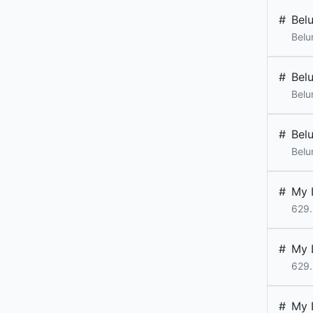
#
Bel
Belu
#
Bel
Belu
#
Bel
Belu
#
My 
629
#
My 
629
#
My 