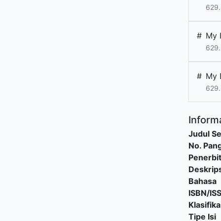
629
#
My 
629
#
My 
629
Informa
Judul Se
No. Pang
Penerbi
Deskrips
Bahasa
ISBN/IS
Klasifika
Tipe Isi