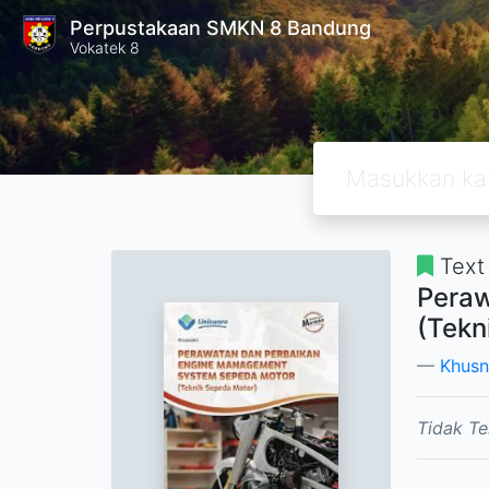
Perpustakaan SMKN 8 Bandung
Vokatek 8
Text
Peraw
(Tekn
Khusn
Tidak Te