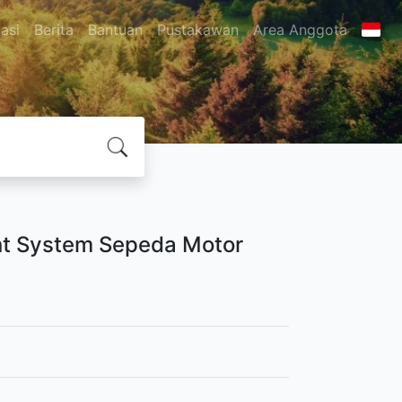
asi
Berita
Bantuan
Pustakawan
Area Anggota
t System Sepeda Motor