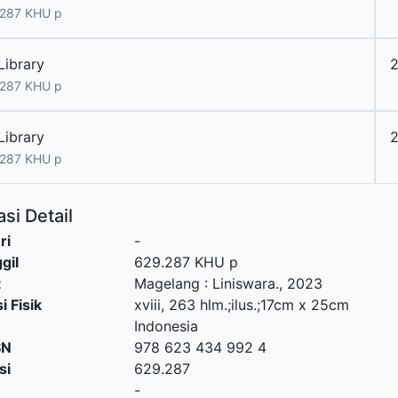
.287 KHU p
Library
2
.287 KHU p
Library
2
.287 KHU p
si Detail
ri
-
gil
629.287 KHU p
t
Magelang
:
Liniswara
.,
2023
i Fisik
xviii, 263 hlm.;ilus.;17cm x 25cm
Indonesia
SN
978 623 434 992 4
si
629.287
-