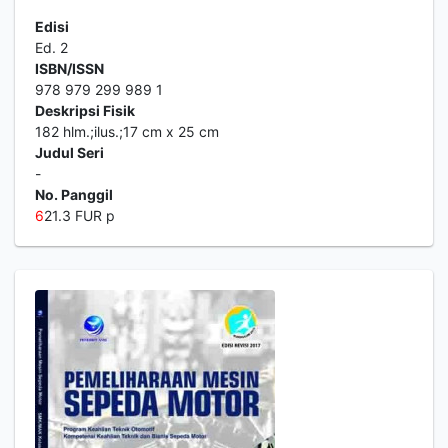
Edisi
Ed. 2
ISBN/ISSN
978 979 299 989 1
Deskripsi Fisik
182 hlm.;ilus.;17 cm x 25 cm
Judul Seri
-
No. Panggil
6
21.3 FUR p