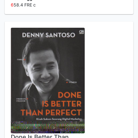
6
58.4 FRE c
Done Is Better Than