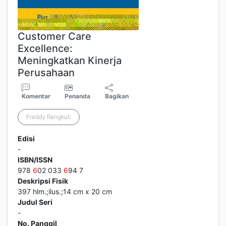
Customer Care
Excellence:
Meningkatkan Kinerja
Perusahaan
Komentar
Penanda
Bagikan
Freddy Rangkuti
Edisi
-
ISBN/ISSN
978
6
02 033
6
94 7
Deskripsi Fisik
397 hlm.;ilus.;14 cm x 20 cm
Judul Seri
-
No. Panggil