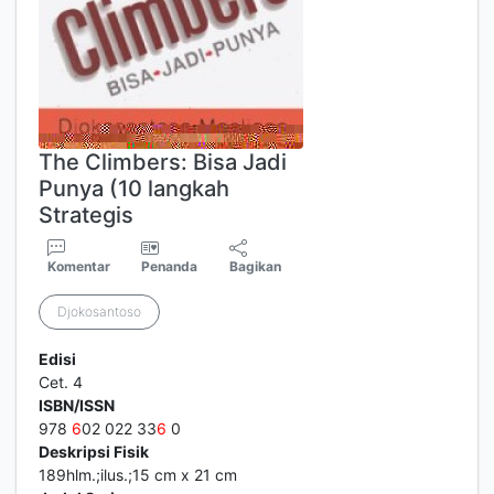
The Climbers: Bisa Jadi
Punya (10 langkah
Strategis
Komentar
Penanda
Bagikan
Djokosantoso
Edisi
Cet. 4
ISBN/ISSN
978
6
02 022 33
6
0
Deskripsi Fisik
189hlm.;ilus.;15 cm x 21 cm