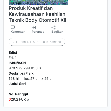
Produk Kreatif dan
Kewirausahaan keahlian
Teknik Body Otomotif XII
Komentar
Penanda
Bagikan
Z. Furqon, S.T. & Drs. Joko Pramono
Edisi
Ed. 1
ISBN/ISSN
978 979 299 858 0
Deskripsi Fisik
198 hlm.;ilus.;17 cm x 25 cm
Judul Seri
-
No. Panggil
6
29.2 FUR p