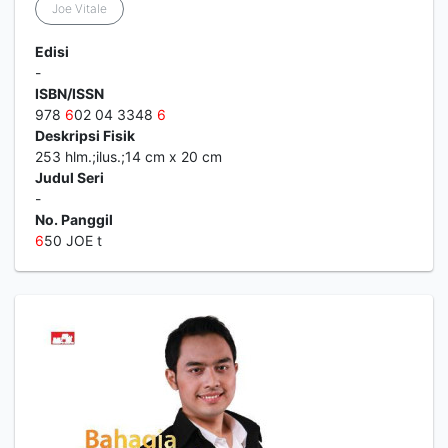
Joe Vitale
Edisi
-
ISBN/ISSN
978
6
02 04 3348
6
Deskripsi Fisik
253 hlm.;ilus.;14 cm x 20 cm
Judul Seri
-
No. Panggil
6
50 JOE t