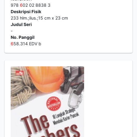
978
6
02 02 8838 3
Deskripsi Fisik
233 hlm.;ilus.;15 cm x 23 cm
Judul Seri
-
No. Panggil
6
58.314 EDV b