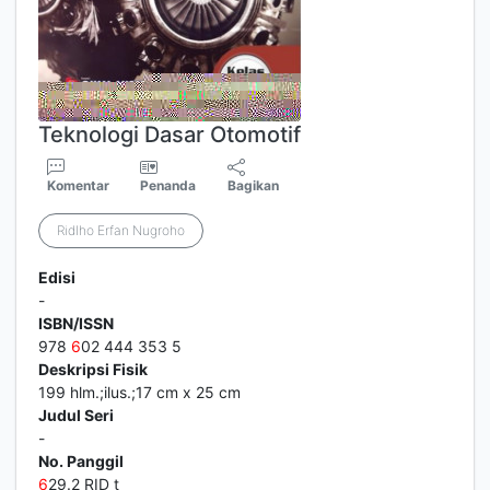
Teknologi Dasar Otomotif
Komentar
Penanda
Bagikan
Ridlho Erfan Nugroho
Edisi
-
ISBN/ISSN
978
6
02 444 353 5
Deskripsi Fisik
199 hlm.;ilus.;17 cm x 25 cm
Judul Seri
-
No. Panggil
6
29.2 RID t