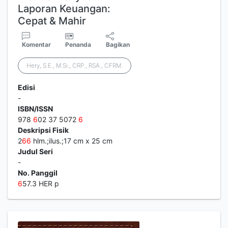
Laporan Keuangan:
Cepat & Mahir
Komentar
Penanda
Bagikan
Hery, S.E., M.Si., CRP., RSA., CFRM.
Edisi
-
ISBN/ISSN
978
6
02 37 5072
6
Deskripsi Fisik
2
6
6
hlm.;ilus.;17 cm x 25 cm
Judul Seri
-
No. Panggil
6
57.3 HER p