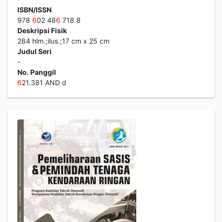
ISBN/ISSN
978
6
02 48
6
718 8
Deskripsi Fisik
284 hlm.;ilus.;17 cm x 25 cm
Judul Seri
-
No. Panggil
6
21.381 AND d