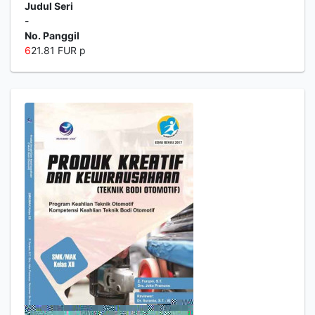
Judul Seri
-
No. Panggil
6
21.81 FUR p