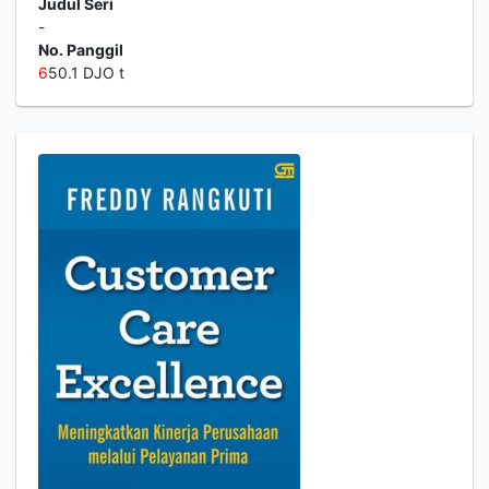
Judul Seri
-
No. Panggil
6
50.1 DJO t