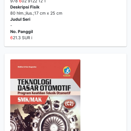
978
6
02 9122 12 1
Deskripsi Fisik
80 hlm.;ilus.;17 cm x 25 cm
Judul Seri
-
No. Panggil
6
21.3 SUR i