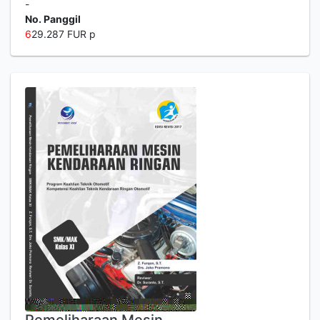
-
No. Panggil
6
29.287 FUR p