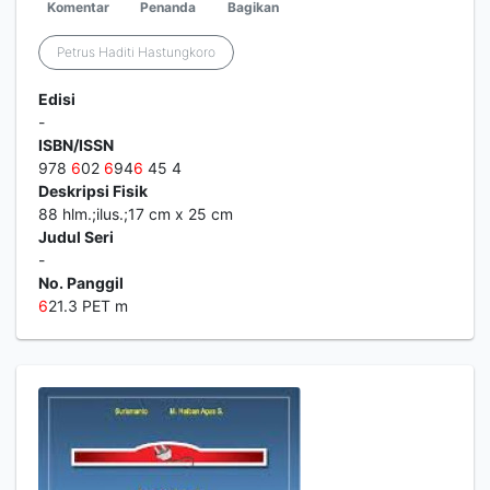
Komentar
Penanda
Bagikan
Petrus Haditi Hastungkoro
Edisi
-
ISBN/ISSN
978
6
02
6
94
6
45 4
Deskripsi Fisik
88 hlm.;ilus.;17 cm x 25 cm
Judul Seri
-
No. Panggil
6
21.3 PET m