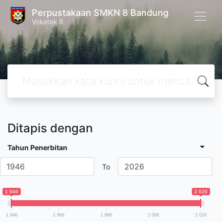
Perpustakaan SMKN 8 Bandung
Vokatek 8
Ditapis dengan
Tahun Penerbitan
To
1 946
2 026
1 946
1 966
1 986
2 006
2 026