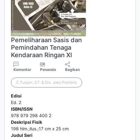
Pemeliharaan Sasis dan
Pemindahan Tenaga
Kendaraan Ringan XI
Komentar
Penanda
Bagikan
Z. Furqon, S.T. & Drs. Joko Pramono
Edisi
Ed. 2
ISBN/ISSN
978 979 298 400 2
Deskripsi Fisik
198 hlm.;ilus.;17 cm x 25 cm
Judul Seri