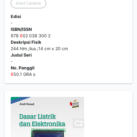
Grant Cardone
Edisi
-
ISBN/ISSN
978
6
02 038 300 2
Deskripsi Fisik
244 hlm.;ilus.;14 cm x 20 cm
Judul Seri
-
No. Panggil
6
50.1 GRA s