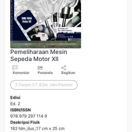
Pemeliharaan Mesin
Sepeda Motor XII
Komentar
Penanda
Bagikan
Z. Furqon, S.T. & Drs. Joko Pramono
Edisi
Ed. 2
ISBN/ISSN
978 979 297 114 9
Deskripsi Fisik
182 hlm.;ilus.;17 cm x 25 cm