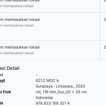
um memasukkan lokasi
2
m memasukkan lokasi
um memasukkan lokasi
2
m memasukkan lokasi
um memasukkan lokasi
2
m memasukkan lokasi
si Detail
ri
-
gil
621.2 MOC b
t
Surabaya
:
Liniswara
.,
2025
i Fisik
viii, 116 hlm.;ilus.;20 x 29 cm
Indonesia
SN
978 623 159 321 4