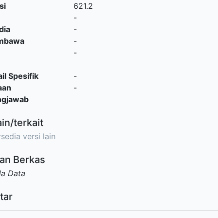
si
621.2
-
dia
-
embawa
-
-
il Spesifik
-
aan
-
ngjawab
ain/terkait
sedia versi lain
an Berkas
da Data
tar