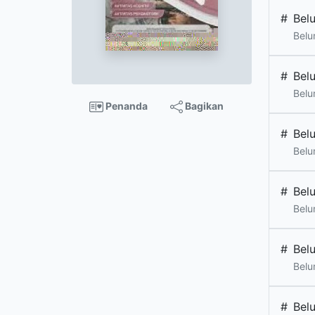
#
Bel
Belu
#
Bel
Belu
Penanda
Bagikan
#
Bel
Belu
#
Bel
Belu
#
Bel
Belu
#
Bel