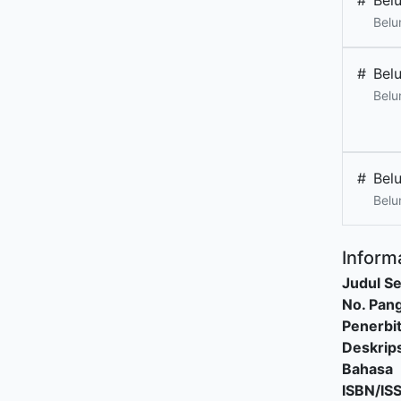
#
Bel
Belu
#
Bel
Belu
#
Bel
Belu
Informa
Judul Se
No. Pang
Penerbi
Deskrips
Bahasa
ISBN/IS