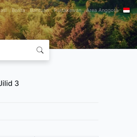
asi
Berita
Bantuan
Pustakawan
Area Anggota
ilid 3