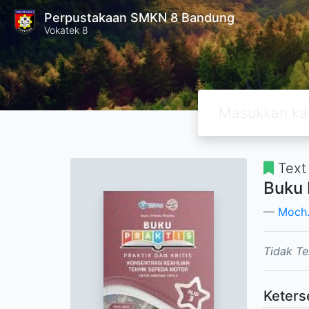
Perpustakaan SMKN 8 Bandung
Vokatek 8
Text
Buku 
Moch
Tidak Te
Keters