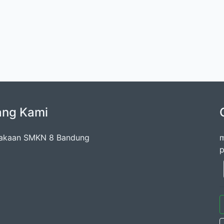
ang Kami
takaan SMKN 8 Bandung
m
p