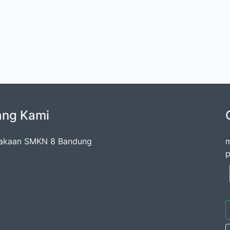
ang Kami
takaan SMKN 8 Bandung
m
p