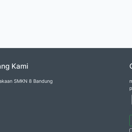
ang Kami
takaan SMKN 8 Bandung
m
p