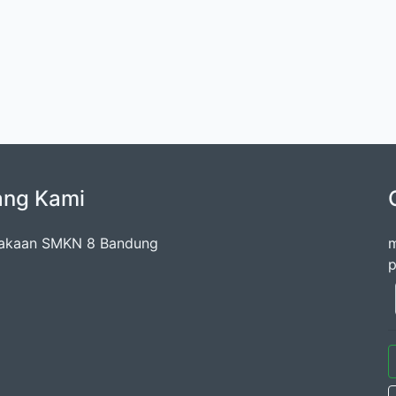
ang Kami
takaan SMKN 8 Bandung
m
p